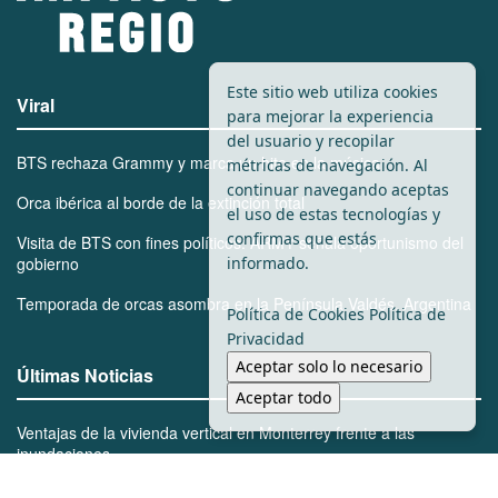
Este sitio web utiliza cookies
Viral
para mejorar la experiencia
del usuario y recopilar
BTS rechaza Grammy y marca un hito en la música
métricas de navegación. Al
continuar navegando aceptas
Orca ibérica al borde de la extinción total
el uso de estas tecnologías y
confirmas que estás
Visita de BTS con fines políticos: ARMY señala oportunismo del
informado.
gobierno
Temporada de orcas asombra en la Península Valdés, Argentina
Política de Cookies
Política de
Privacidad
Aceptar solo lo necesario
Últimas Noticias
Aceptar todo
Ventajas de la vivienda vertical en Monterrey frente a las
inundaciones
Bienes de Mayo Zambada serán reclamados por el gobierno de