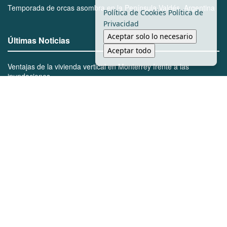
Temporada de orcas asombra en la Península Valdés, Argentina
Política de Cookies
Política de
Privacidad
Aceptar solo lo necesario
Últimas Noticias
Aceptar todo
Ventajas de la vivienda vertical en Monterrey frente a las
inundaciones
Bienes de Mayo Zambada serán reclamados por el gobierno de
México
Marcelo Segovia lidera la transformación urbana con la apertura
de nuevos carriles en Cumbres
BTS rechaza Grammy y marca un hito en la música
Inicio
Local
Seguridad
Política
Salubridad
Tránsito
Viral