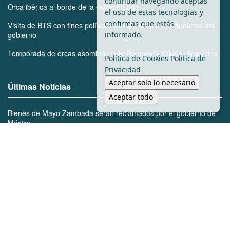
continuar navegando aceptas
Orca ibérica al borde de la extinción total
el uso de estas tecnologías y
confirmas que estás
Visita de BTS con fines políticos: ARMY señala oportunismo del
informado.
gobierno
Temporada de orcas asombra en la Península Valdés, Argentina
Política de Cookies
Política de
Privacidad
Aceptar solo lo necesario
Últimas Noticias
Aceptar todo
Bienes de Mayo Zambada serán reclamados por el gobierno de
México
Marcelo Segovia lidera la transformación urbana con la apertura
de nuevos carriles en Cumbres
BTS rechaza Grammy y marca un hito en la música
Monterrey: la segunda sede más segura del Mundial por encima
de Toronto