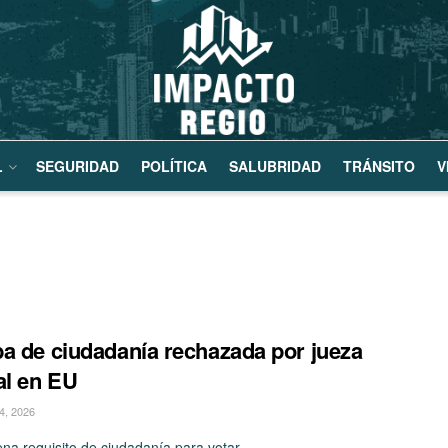
L
SEGURIDAD
POLÍTICA
SALUBRIDAD
TRÁNSITO
V
a de ciudadanía rechazada por jueza
al en EU
, 2026
ena requisito de ciudadanía para votar.