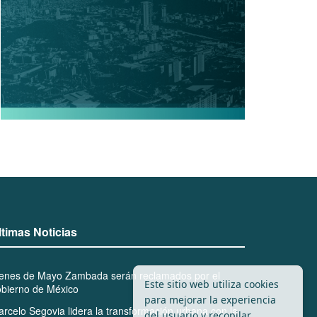
ltimas Noticias
ienes de Mayo Zambada serán reclamados por el
Este sitio web utiliza cookies
bierno de México
para mejorar la experiencia
rcelo Segovia lidera la transformación urbana con la
del usuario y recopilar