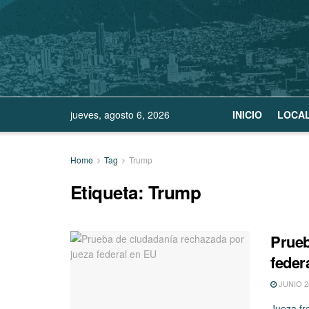
jueves, agosto 6, 2026
INICIO
LOCA
Home
Tag
Trump
Etiqueta:
Trump
Prueb
feder
JUNIO 24
Jueza fr