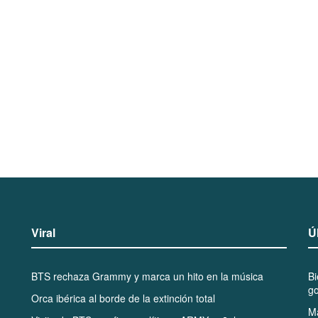
Viral
Ú
BTS rechaza Grammy y marca un hito en la música
B
go
Orca ibérica al borde de la extinción total
Ma