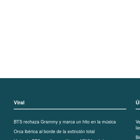
Viral
Ú
BTS rechaza Grammy y marca un hito en la música
Ve
la
Orca ibérica al borde de la extinción total
B