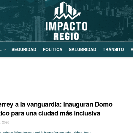
L
SEGURIDAD
POLÍTICA
SALUBRIDAD
TRÁNSITO
V
rrey a la vanguardia: Inauguran Domo
ico para una ciudad más inclusiva
, 2026
 cómo Monterrey está transformando vidas hoy.