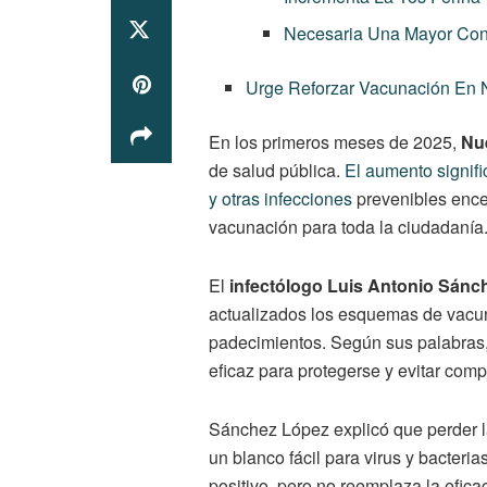
Necesaria Una Mayor Conc
Urge Reforzar Vacunación En 
En los primeros meses de 2025,
Nu
de salud pública.
El aumento signif
y otras infecciones
prevenibles encen
vacunación para toda la ciudadanía
El
infectólogo Luis Antonio Sánc
actualizados los esquemas de vacun
padecimientos. Según sus palabras,
eficaz para protegerse y evitar comp
Sánchez López explicó que perder l
un blanco fácil para virus y bacteria
positivo, pero no reemplaza la efic