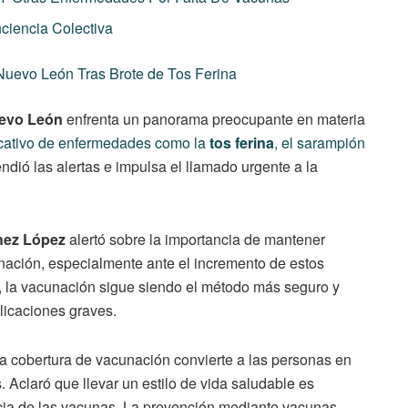
iencia Colectiva
Nuevo León Tras Brote de Tos Ferina
evo León
enfrenta un panorama preocupante en materia
icativo de enfermedades como la
tos ferina
, el sarampión
dió las alertas e impulsa el llamado urgente a la
.
hez López
alertó sobre la importancia de mantener
ación, especialmente ante el incremento de estos
 la vacunación sigue siendo el método más seguro y
licaciones graves.
a cobertura de vacunación convierte a las personas en
s. Aclaró que llevar un estilo de vida saludable es
acia de las vacunas. La prevención mediante vacunas