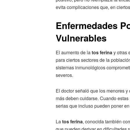
evita complicaciones que, en ciertos
Enfermedades Po
Vulnerables
El aumento de la
tos ferina
y otras 
para ciertos sectores de la població
sistemas inmunológicos comprometi
severos.
El doctor señaló que los menores y
más deben cuidarse. Cuando estas 
serias que incluso pueden poner en 
La
tos ferina
, conocida también com
que pueden derivar en dificultades 