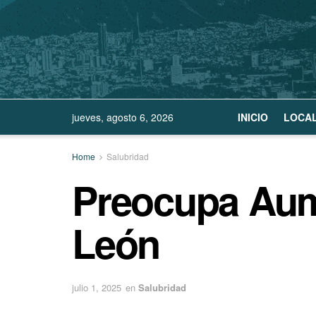
jueves, agosto 6, 2026
INICIO
LOCA
Home
Salubridad
Preocupa Aum
León
julio 1, 2025
en
Salubridad