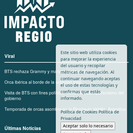
Este sitio web utiliza cookies
Viral
para mejorar la experiencia
del usuario y recopilar
BTS rechaza Grammy y marca un hito en la música
métricas de navegación. Al
continuar navegando aceptas
Orca ibérica al borde de la extinción total
el uso de estas tecnologías y
confirmas que estás
Visita de BTS con fines políticos: ARMY señala oportunismo del
informado.
gobierno
Temporada de orcas asombra en la Península Valdés, Argentina
Política de Cookies
Política de
Privacidad
Aceptar solo lo necesario
Últimas Noticias