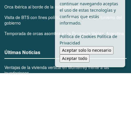
continuar navegando aceptas
Orca ibérica al borde de la extinción total
el uso de estas tecnologías y
confirmas que estás
Visita de BTS con fines políticos: ARMY señala oportunismo del
gobierno
informado.
Temporada de orcas asombra en la Península Valdés, Argentina
Política de Cookies
Política de
Privacidad
Aceptar solo lo necesario
Últimas Noticias
Aceptar todo
Ventajas de la vivienda vertical en Monterrey frente a las
inundaciones
Bienes de Mayo Zambada serán reclamados por el gobierno de
México
Marcelo Segovia lidera la transformación urbana con la apertura
de nuevos carriles en Cumbres
BTS rechaza Grammy y marca un hito en la música