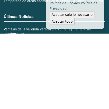
Temporada de orcas asombra en la Península Valdés, Argentina
Política de Cookies
Política de
Privacidad
Aceptar solo lo necesario
Últimas Noticias
Aceptar todo
Ventajas de la vivienda vertical en Monterrey frente a las
inundaciones
Bienes de Mayo Zambada serán reclamados por el gobierno de
México
Marcelo Segovia lidera la transformación urbana con la apertura
de nuevos carriles en Cumbres
BTS rechaza Grammy y marca un hito en la música
Inicio
Local
Seguridad
Política
Salubridad
Tránsito
Viral