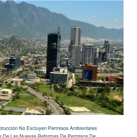
trucción No Excluyen Permisos Ambientales
es De Las Nuevas Reformas De Permisos De