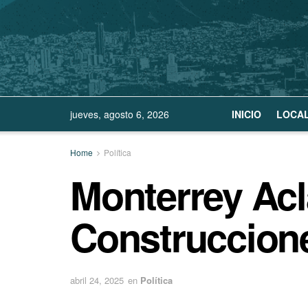
jueves, agosto 6, 2026
INICIO
LOCA
Home
Política
Monterrey Acl
Construccion
abril 24, 2025
en
Política