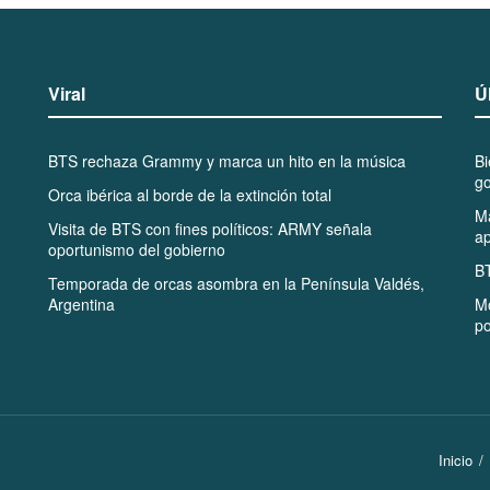
Viral
Ú
BTS rechaza Grammy y marca un hito en la música
B
go
Orca ibérica al borde de la extinción total
Ma
Visita de BTS con fines políticos: ARMY señala
ap
oportunismo del gobierno
BT
Temporada de orcas asombra en la Península Valdés,
Argentina
Mo
po
Inicio