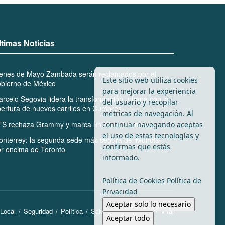
ltimas Noticias
ienes de Mayo Zambada serán reclamados por el
Este sitio web utiliza cookies
bierno de México
para mejorar la experiencia
rcelo Segovia lidera la transformación urbana con la
del usuario y recopilar
ertura de nuevos carriles en Cumbres
métricas de navegación. Al
S rechaza Grammy y marca un hito en la música
continuar navegando aceptas
el uso de estas tecnologías y
nterrey: la segunda sede más segura del Mundial
confirmas que estás
r encima de Toronto
informado.
Política de Cookies
Política de
Privacidad
Aceptar solo lo necesario
Local
Seguridad
Política
Salubridad
Tránsito
Viral
Aceptar todo