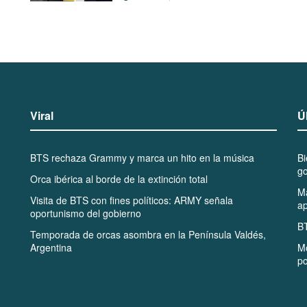
Viral
Ú
BTS rechaza Grammy y marca un hito en la música
B
go
Orca ibérica al borde de la extinción total
Ma
Visita de BTS con fines políticos: ARMY señala
ap
oportunismo del gobierno
BT
Temporada de orcas asombra en la Península Valdés,
Argentina
Mo
po