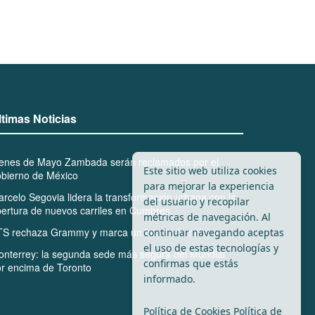
ltimas Noticias
ienes de Mayo Zambada serán reclamados por el
Este sitio web utiliza cookies
bierno de México
para mejorar la experiencia
rcelo Segovia lidera la transformación urbana con la
del usuario y recopilar
ertura de nuevos carriles en Cumbres
métricas de navegación. Al
S rechaza Grammy y marca un hito en la música
continuar navegando aceptas
el uso de estas tecnologías y
nterrey: la segunda sede más segura del Mundial
confirmas que estás
r encima de Toronto
informado.
Política de Cookies
Política de