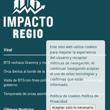
Este sitio web utiliza cookies
Viral
para mejorar la experiencia
del usuario y recopilar
BTS rechaza Grammy y marca un hito en la música
métricas de navegación. Al
continuar navegando aceptas
Orca ibérica al borde de la extinción total
el uso de estas tecnologías y
confirmas que estás
Visita de BTS con fines políticos: ARMY señala oportunismo del
informado.
gobierno
Temporada de orcas asombra en la Península Valdés, Argentina
Política de Cookies
Política de
Privacidad
Aceptar solo lo necesario
Últimas Noticias